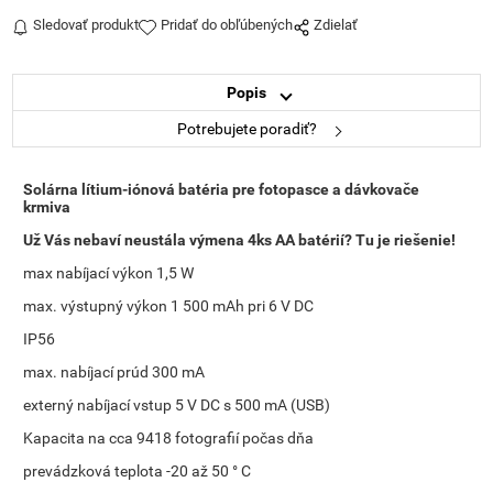
Sledovať produkt
Pridať do obľúbených
Zdielať
Popis
Potrebujete poradiť?
Solárna lítium-iónová batéria pre fotopasce a dávkovače
krmiva
Už Vás nebaví neustála výmena 4ks AA batérií? Tu je riešenie!
max nabíjací výkon 1,5 W
max. výstupný výkon 1 500 mAh pri 6 V DC
IP56
max. nabíjací prúd 300 mA
externý nabíjací vstup 5 V DC s 500 mA (USB)
Kapacita na cca 9418 fotografií počas dňa
prevádzková teplota -20 až 50 ° C