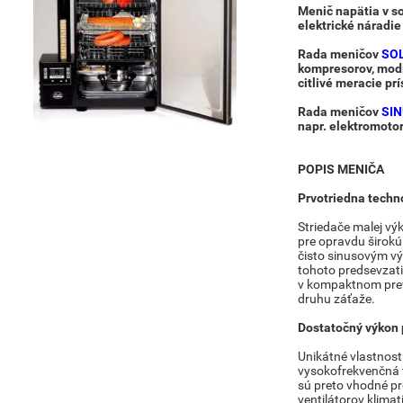
Menič napätia v s
elektrické náradi
R
ada meničo
v
SO
kompresorov, modif
citlivé meracie prí
Rada meničov
SI
napr. elektromoto
POPIS MENIČA
Prvotriedna techn
Striedače malej vý
pre opravdu širokú 
čisto sinusovým v
tohoto predsevzati
v kompaktnom prev
druhu záťaže.
Dostatočný výkon 
Unikátné vlastnost
vysokofrekvenčná t
sú preto vhodné pr
ventilátorov klima