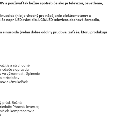
a používať tak bežné spotrebiče ako je televízor, osvetlenie,
 sinusoida
(nie je vhodný pre nápájanie elektromotorov a
biče napr. LED svietidlo, LCD/LED
televízor, obehové čerpadlo,
stá sinusoida (velmi dobre odolný prúdovej záťaže, ktorú produkujú
oužitie a sú vhodné
striedače s opravdu
 vo výkonnosti. Splnenie
a striedačov
émov akémukoľvek
vý prúd. Bežná
iedače Phoenix Inverter,
ničiek, kompresorov a
í.