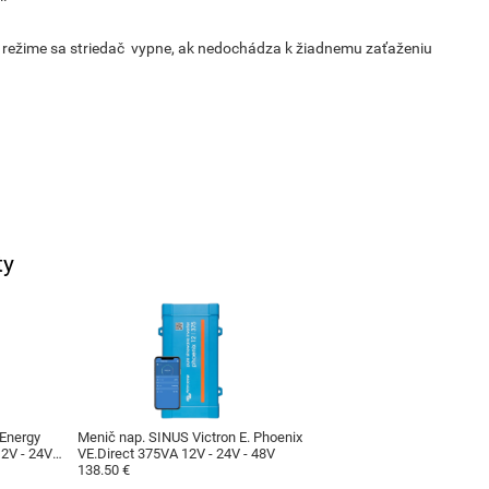
mto režime sa striedač vypne, ak nedochádza k žiadnemu zaťaženiu
ty
 Energy
Menič nap. SINUS Victron E. Phoenix
2V - 24V -
VE.Direct 375VA 12V - 24V - 48V
138.50 €