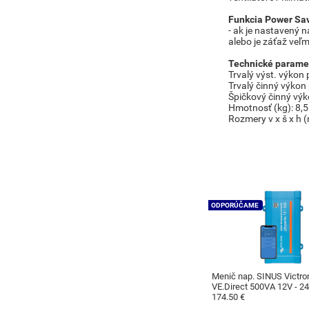
Funkcia Power Sav
- ak je nastavený 
alebo je záťaž veľ
Technické parame
Trvalý výst. výkon 
Trvalý činný výkon
Špičkový činný výk
Hmotnosť (kg): 8,5
Rozmery v x š x h
ODPORÚČAME
Menič nap. SINUS Victro
VE.Direct 500VA 12V - 24
174.50 €