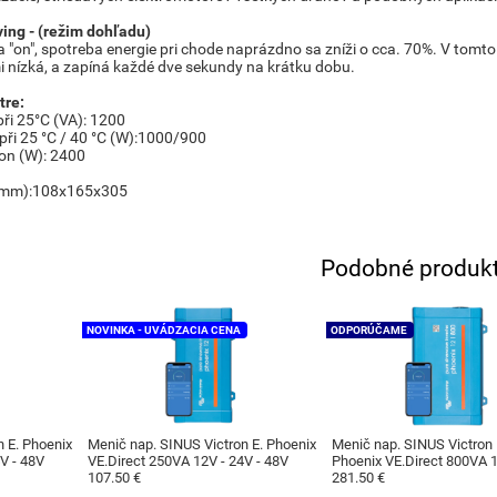
ing - (režim dohľadu)
na "on", spotreba energie pri chode naprázdno sa zníži o cca. 70%. V to
mi nízká, a zapíná každé dve sekundy na krátku dobu.
tre:
při 25°C (VA): 1200
 při 25 °C / 40 °C (W):1000/900
on (W): 2400
 (mm):108x165x305
Podobné produk
NOVINKA - UVÁDZACIA CENA
ODPORÚČAME
n E. Phoenix
Menič nap. SINUS Victron E. Phoenix
Menič nap. SINUS Victron
V - 48V
VE.Direct 250VA 12V - 24V - 48V
Phoenix VE.Direct 800VA 1
107.50 €
48V
281.50 €