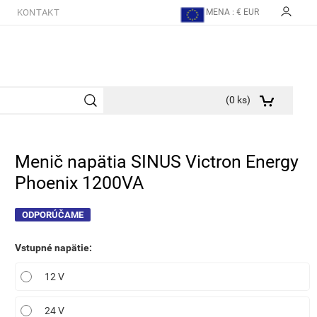
KONTAKT
MENA : € EUR
(
0
ks)
Menič napätia SINUS Victron Energy
Phoenix 1200VA
ODPORÚČAME
Vstupné napätie
:
12 V
24 V