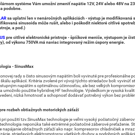
olárnom systéme Vám umožní zmeniť napätie 12V, 24V alebo 48V na 230V 
e a podobne.
LAR
sa
uplatní len v nenáročných aplikáciách - výstup je modifikovaná
ikovaná sinusoida môže rušit, alebo i poškodit niektoré citlivé spotre
stroje, a pod.)
NUS
pre citlivé elektronické prístroje - špičkové meniče, výstupom je či
ry), od výkonu 750VA má naviac integrovaný režim úspory energie.
ologia - SinusMax
konovej rady s čisto sinusovým napätím boli vyvinuté pre profesionálne p
škálu aplikácií. Kritéria zvolené pri vývoji týchto striedačov boli: vyvinúť 
ýstupným napätím s optimálnou účinnosťou, ale bez velkých kompromisov
a umožnilo použitie hybridnej HF technológie. Výsledkom je vysoká kvalit
edení, nízká hmotnosť a schopnosť dodávať potrebný výkon bez probl
pre rozbeh obtiažnych motorických záťaží
i pri použití tzv.SinusMax technologie je veľmi vysoký počiatočný zábero
echnologia neponúka také extrémné počiatočné záberové preťaženie. Str
e napájanie obtiažnych záťaží ako napr. kompresorov chladničiek a mraz
tizácie, striedavých elektromotorov všetkých druhov a podobných aplikáci