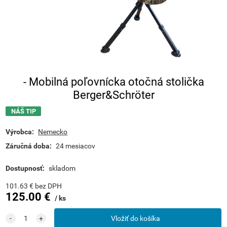
- Mobilná poľovnícka otočná stolička
Berger&Schröter
NÁŠ TIP
Výrobca:
Nemecko
Záručná doba:
24 mesiacov
Dostupnosť:
skladom
101.63
€
bez DPH
125.00
€
ks