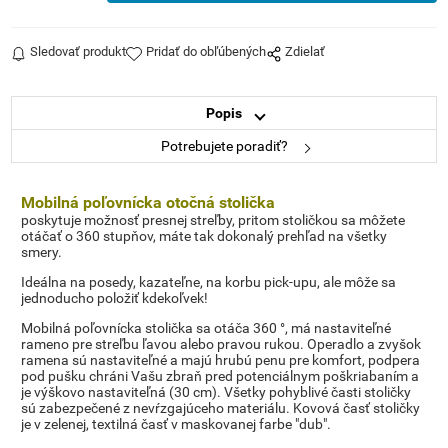
Sledovať produkt
Pridať do obľúbených
Zdielať
Popis
Potrebujete poradiť?
Mobilná poľovnícka otočná stolička
poskytuje možnosť presnej streľby, pritom stoličkou sa môžete
otáčať o 360 stupňov, máte tak dokonalý prehľad na všetky
smery.
Ideálna na posedy, kazateľne, na korbu pick-upu, ale môže sa
jednoducho položiť kdekoľvek!
Mobilná poľovnícka stolička sa otáča 360 °, má nastaviteľné
rameno pre streľbu ľavou alebo pravou rukou. Operadlo a zvyšok
ramena sú nastaviteľné a majú hrubú penu pre komfort, podpera
pod pušku chráni Vašu zbraň pred potenciálnym poškriabaním a
je výškovo nastaviteľná (30 cm). Všetky pohyblivé časti stoličky
sú zabezpečené z nevŕzgajúceho materiálu. Kovová časť stoličky
je v zelenej, textilná časť v maskovanej farbe "dub".