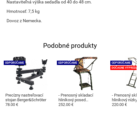
Nastaviteľná výška sedadla od 40 do 48 cm.
Hmotnosť: 7,5 kg
Dovoz z Nemecka.
Podobné produkty
ODPORÚČAME
ODPORÚČAME
ODPORÚČAME
DOČASNE VÝPREDAN
Precízny nastreľovací
- Prenosný skladací
- Prenosný skla
stojan Berger&Schröter
hliníkový posed
hliníkový nízky
78.00 €
Berger&Schröter 2,7 m
252.00 €
Berger&Schröte
220.00 €