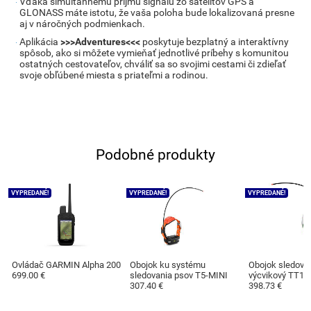
Vďaka simultánnemu príjmu signálu zo satelitov GPS a
GLONASS máte istotu, že vaša poloha bude lokalizovaná presne
aj v náročných podmienkach.
Aplikácia
>>>Adventures<<<
poskytuje bezplatný a interaktívny
spôsob, ako si môžete vymieňať jednotlivé príbehy s komunitou
ostatných cestovateľov, chváliť sa so svojimi cestami či zdieľať
svoje obľúbené miesta s priateľmi a rodinou.
Podobné produkty
VYPREDANÉ!
VYPREDANÉ!
VYPREDANÉ!
Ovládač GARMIN Alpha 200
Obojok ku systému
Obojok sledovac
699.00 €
sledovania psov T5-MINI
výcvikový TT15
307.40 €
398.73 €