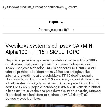
Sledovať produkt
Pridať do obľúbených
Zdielať
Popis
Potrebujete poradiť?
Výcvikový systém sled. psov GARMIN
Alpha100 + TT15 + SK/EU TOPO
Najnovšia generácia systému pre sledovanie psov
Alpha 100
s
dotykovým displejom a výcvikov-sledovacím obojkom
>>>TT
15<<<
. Spojenie technológií
GPS
s podporou
GLONASS
a
VHF
vám dá prehľad o každom kroku vášho psa pri poľovačke,
záchranárskej činnosti či prechádzke.
TT 15
dopĺňa ponuku
sledovacích obojkov zo série
T 5 > > >
, navyše poskytuje výbavu
a funkcie elektronických výcvikových (tréningových) obojkov zo
série
PRO > > >
. Spojenie technológií
GPS
a
VHF
vám dá prehľad
o každom kroku vášho psa pri poľovačke, záchranárskej činnosti
či prechádzke s funkciami pre jednoduchý (základný) až
pokročilý výcvik pri love.