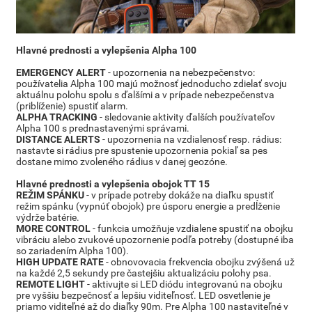
Hlavné prednosti a vylepšenia Alpha 100
EMERGENCY ALERT
- upozornenia na nebezpečenstvo:
používatelia Alpha 100 majú možnosť jednoducho zdielať svoju
aktuálnu polohu spolu s ďalšími a v prípade nebezpečenstva
(priblíženie) spustiť alarm.
ALPHA TRACKING
- sledovanie aktivity ďalších používateľov
Alpha 100 s prednastavenými správami.
DISTANCE ALERTS
- upozornenia na vzdialenosť resp. rádius:
nastavte si rádius pre spustenie upozornenia pokiaľ sa pes
dostane mimo zvoleného rádius v danej geozóne.
Hlavné prednosti a vylepšenia obojok TT 15
REŽIM SPÁNKU
- v prípade potreby dokáže na diaľku spustiť
režim spánku (vypnúť obojok) pre úsporu energie a predĺženie
výdrže batérie.
MORE CONTROL
- funkcia umožňuje vzdialene spustiť na obojku
vibráciu alebo zvukové upozornenie podľa potreby (dostupné iba
so zariadením Alpha 100).
HIGH UPDATE RATE
- obnovovacia frekvencia obojku zvýšená už
na každé 2,5 sekundy pre častejšiu aktualizáciu polohy psa.
REMOTE LIGHT
- aktivujte si LED diódu integrovanú na obojku
pre vyššiu bezpečnosť a lepšiu viditeľnosť. LED osvetlenie je
priamo viditeľné až do diaľky 90m. Pre Alpha 100 nastaviteľné v