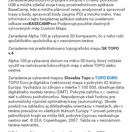
Zariadenie jednoducho pripojíte k svojmu PC/MAC pomocou
USB a môžte zdieľať svoje trasy prostredníctvom aplikácie
BaseCamp, kde si môžte plánovať cesty, analyzovať a spravovať
trasy a body, spravovať body záujmu POI a mnoho iného. Viac
informácií o tejto bezplatnej aplikácii získate na uvedenom
odkaze
>>>BASECAMP<<<
Podporuje použitie vlastných
vytvorených máp Custom Maps
Zariadenie Alpha 100 je vybavené 3D kompasom, čo z neho robí
spoľahlivého spoločníka aj v neznámom teréne.
Zariadenie má predinštalovanú topografickú mapu
SK TOPO
v.4
.
Alpha 100 je vybavená slotom na mikro SD karty, ktorý môžete
využiť na nahrávanie ľubovoľných máp z edície TOPO alebo
cestné.
Zariadenie je vybavené mapou
Slovakia Topo
a
TOPO EURO
.
TOPO Euro je digitálna (vektorová) mapa s pokrytím 42 štátov
Európy. Vychádza zo zdrojov v mierke 1:100 000, obsahuje dáta
digitálneho modelu terénu (DMT). Pokrytie zahŕňa o.i. cestnú
sieť s uličnou podrobnosťou. Nepodporuje však funkciu pre
automatický výpočet optimálnej trasy (autorouting). Skvele
poslúži na základnú aj dôkladnejšiu orientáciu v mestách, ale i v
teréne prevažne vo všetkých štátoch Európy. * úroveň pokrytia
jednotlivých krajín sa môže líšiť, pokrytie Cyprusu neobsahuje
cestnú sieť. © EEA, Copenhagen, 2007. Takže sa v neznámom
teréne nestratíte...