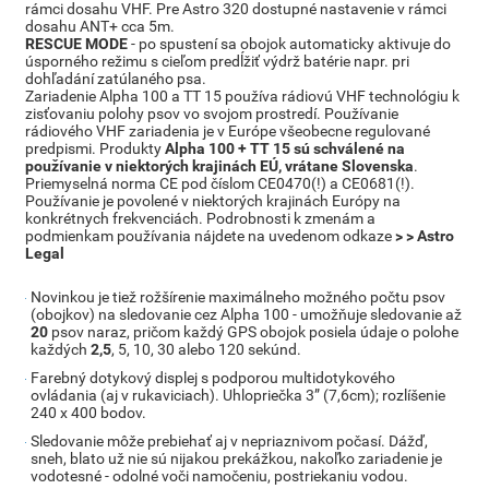
rámci dosahu VHF. Pre Astro 320 dostupné nastavenie v rámci
dosahu ANT+ cca 5m.
RESCUE MODE
- po spustení sa obojok automaticky aktivuje do
úsporného režimu s cieľom predĺžiť výdrž batérie napr. pri
dohľadání zatúlaného psa.
Zariadenie Alpha 100 a TT 15 používa rádiovú VHF technológiu k
zisťovaniu polohy psov vo svojom prostredí. Používanie
rádiového VHF zariadenia je v Európe všeobecne regulované
predpismi. Produkty
Alpha 100 + TT 15 sú schválené na
používanie v niektorých krajinách EÚ, vrátane Slovenska
.
Priemyselná norma CE pod číslom CE0470(!) a CE0681(!).
Používanie je povolené v niektorých krajinách Európy na
konkrétnych frekvenciách. Podrobnosti k zmenám a
podmienkam používania nájdete na uvedenom odkaze
> > Astro
Legal
Novinkou je tiež rožšírenie maximálneho možného počtu psov
(obojkov) na sledovanie cez Alpha 100 - umožňuje sledovanie až
20
psov naraz, pričom každý GPS obojok posiela údaje o polohe
každých
2,5
, 5, 10, 30 alebo 120 sekúnd.
Farebný dotykový displej s podporou multidotykového
ovládania (aj v rukaviciach). Uhlopriečka 3” (7,6cm); rozlíšenie
240 x 400 bodov.
Sledovanie môže prebiehať aj v nepriaznivom počasí. Dážď,
sneh, blato už nie sú nijakou prekážkou, nakoľko zariadenie je
vodotesné - odolné voči namočeniu, postriekaniu vodou.