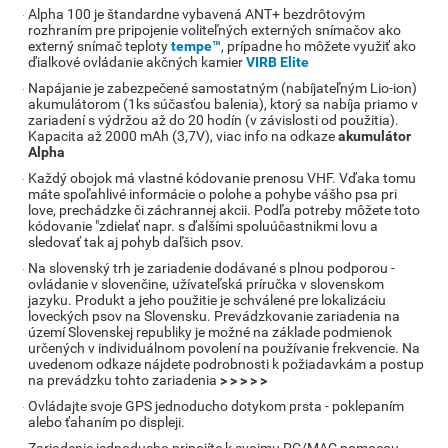
Alpha 100 je štandardne vybavená ANT+ bezdrôtovým
rozhraním pre pripojenie voliteľných externých snímačov ako
externý snímač teploty
tempe™
, prípadne ho môžete využiť ako
ďialkové ovládanie akčných kamier
VIRB Elite
Napájanie je zabezpečené samostatným (nabíjateľným Lio-ion)
akumulátorom (1ks súčasťou balenia), ktorý sa nabíja priamo v
zariadení s výdržou až do 20 hodín (v závislosti od použitia).
Kapacita až 2000 mAh (3,7V), viac info na odkaze
akumulátor
Alpha
Každý obojok má vlastné kódovanie prenosu VHF. Vďaka tomu
máte spoľahlivé informácie o polohe a pohybe vášho psa pri
love, prechádzke či záchrannej akcii. Podľa potreby môžete toto
kódovanie "zdielať napr. s ďalšími spoluúčastnikmi lovu a
sledovať tak aj pohyb daľšich psov.
Na slovenský trh je zariadenie dodávané s plnou podporou -
ovládanie v slovenčine, užívateľská príručka v slovenskom
jazyku. Produkt a jeho použitie je schválené pre lokalizáciu
loveckých psov na Slovensku. Prevádzkovanie zariadenia na
území Slovenskej republiky je možné na základe podmienok
určených v individuálnom povolení na používanie frekvencie. Na
uvedenom odkaze nájdete podrobnosti k požiadavkám a postup
na prevádzku tohto zariadenia
> > > > >
Ovládajte svoje GPS jednoducho dotykom prsta - poklepaním
alebo ťahaním po displeji.