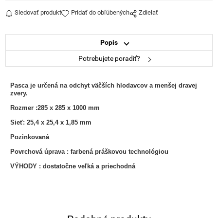
Sledovať produkt
Pridať do obľúbených
Zdielať
Popis
Potrebujete poradiť?
Pasca je určená na odchyt väčších hlodavcov a menšej dravej
zvery.
Rozmer :285 x 285 x 1000 mm
Sieť: 25,4 x 25,4 x 1,85 mm
Pozinkovaná
Povrchová úprava : farbená práškovou technológiou
VÝHODY : dostatočne veľká a priechodná