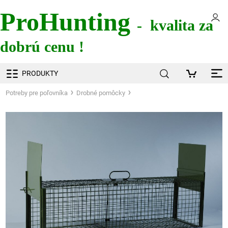
ProHunting
- kvalita za
dobrú cenu !
PRODUKTY
Potreby pre poľovníka
Drobné pomôcky