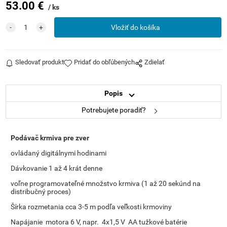
53.00
€
ks
Sledovať produkt
Pridať do obľúbených
Zdielať
Popis
Potrebujete poradiť?
Podávač krmiva pre zver
ovládaný digitálnymi hodinami
Dávkovanie 1 až 4 krát denne
voľne p
rogramovateľné množstvo krmiva (1 až 20 sekúnd na
distribučný proces)
Šírka rozmetania cca 3-5 m podľa veľkosti krmoviny
Napájanie motora 6 V, napr. 4x1,5 V AA tužkové batérie