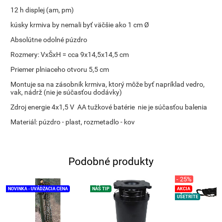
12 h displej (am, pm)
kúsky krmiva by nemali byť väčšie ako 1 cm Ø
Absolútne odolné púzdro
Rozmery: VxŠxH = cca 9x14,5x14,5 cm
Priemer plniaceho otvoru 5,5 cm
Montuje sa na zásobník krmiva, ktorý môže byť napríklad vedro,
vak, nádrž (nie je súčasťou dodávky)
Zdroj energie 4x1,5 V AA tužkové batérie nie je súčasťou balenia
Materiál: púzdro - plast, rozmetadlo - kov
Podobné produkty
- 25%
NOVINKA - UVÁDZACIA CENA
NÁŠ TIP
AKCIA
UŠETRÍTE