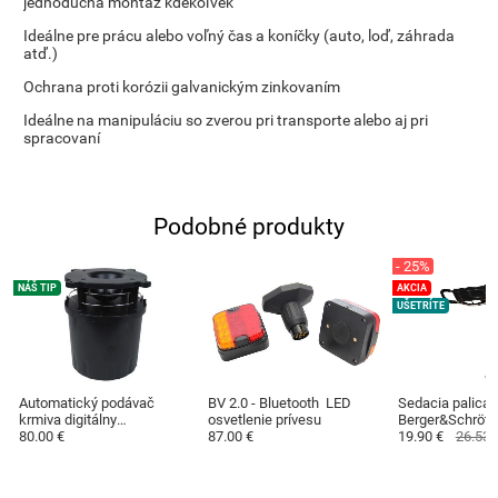
jednoduchá montáž kdekoľvek
Ideálne pre prácu alebo voľný čas a koníčky (auto, loď, záhrada
atď.)
Ochrana proti korózii galvanickým zinkovaním
Ideálne na manipuláciu so zverou pri transporte alebo aj pri
spracovaní
Podobné produkty
- 25%
NÁŠ TIP
AKCIA
UŠETRÍTE
Automatický podávač
BV 2.0 - Bluetooth LED
Sedacia palica
krmiva digitálny
osvetlenie prívesu
Berger&Schröte
Berger&Schröter
80.00 €
87.00 €
19.90 €
26.53 