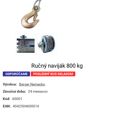
Ručný naviják 800 kg
ODPORÚČAME
POSLEDNÝ KUS SKLADOM
Výrobca:
Berger Nemecko
Záručná doba:
24 mesiacov
Kód:
60001
EAN:
4042504600016